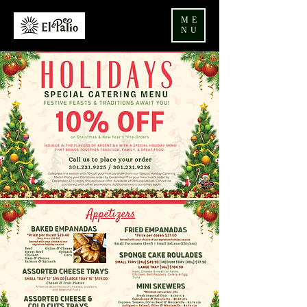
ME
NU