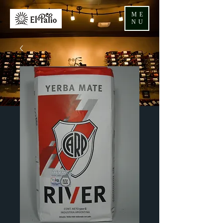
ME
NU