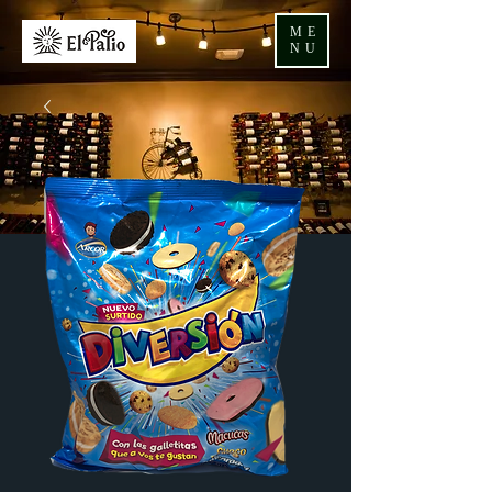
ME
NU