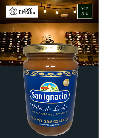
ME
NU