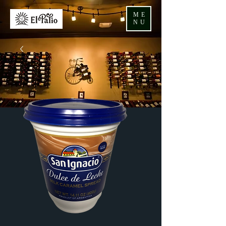
ME
NU