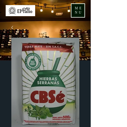
ME
NU