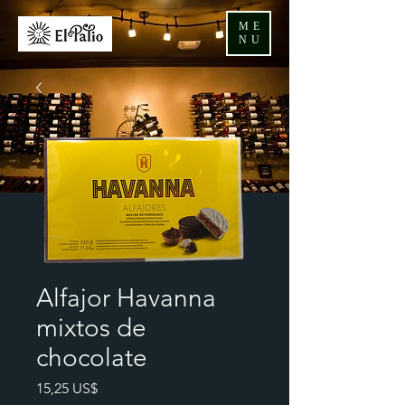
ME
NU
Alfajor Havanna
mixtos de
chocolate
Precio
15,25 US$