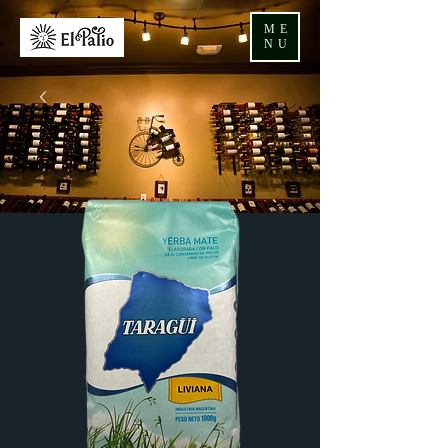
ME
NU