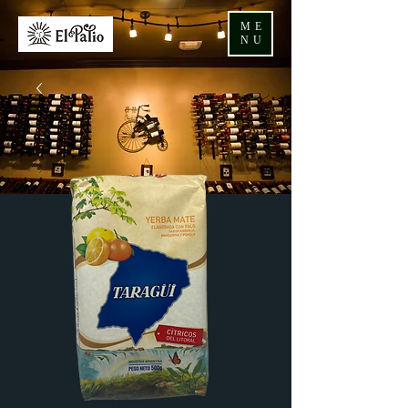
ME
NU